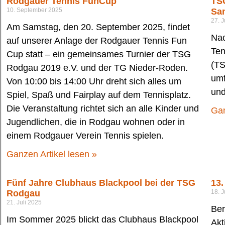
Rodgauer Tennis FunCup
TS
10. September 2025
San
27. J
Am Samstag, den 20. September 2025, findet
Nac
auf unserer Anlage der Rodgauer Tennis Fun
Ten
Cup statt – ein gemeinsames Turnier der TSG
(TS
Rodgau 2019 e.V. und der TG Nieder-Roden.
umf
Von 10:00 bis 14:00 Uhr dreht sich alles um
und
Spiel, Spaß und Fairplay auf dem Tennisplatz.
Die Veranstaltung richtet sich an alle Kinder und
Gan
Jugendlichen, die in Rodgau wohnen oder in
einem Rodgauer Verein Tennis spielen.
Ganzen Artikel lesen »
Fünf Jahre Clubhaus Blackpool bei der TSG
13.
Rodgau
18. J
21. Juli 2025
Ber
Im Sommer 2025 blickt das Clubhaus Blackpool
Akt