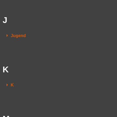
J
Jugend
K
K