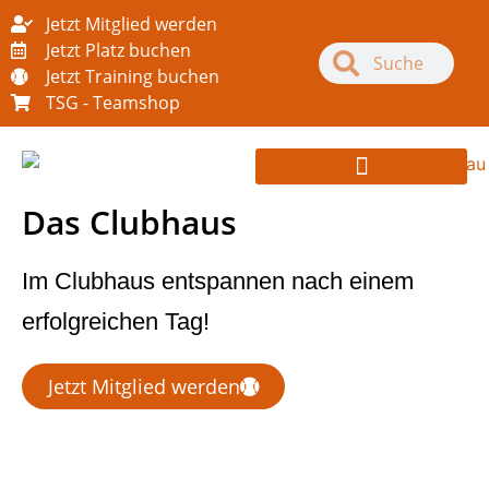
Jetzt Mitglied werden
Jetzt Platz buchen
Jetzt Training buchen
TSG - Teamshop
PARTNER & SPONSOREN
Das Clubhaus
Im Clubhaus entspannen nach einem
erfolgreichen Tag!
Jetzt Mitglied werden