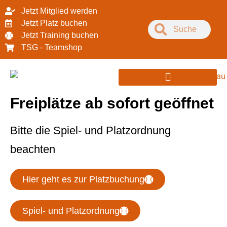
Jetzt Mitglied werden
Jetzt Platz buchen
Jetzt Training buchen
TSG - Teamshop
PARTNER & SPONSOREN
Freiplätze ab sofort geöffnet
Bitte die Spiel- und Platzordnung
beachten
Hier geht es zur Platzbuchung
Spiel- und Platzordnung