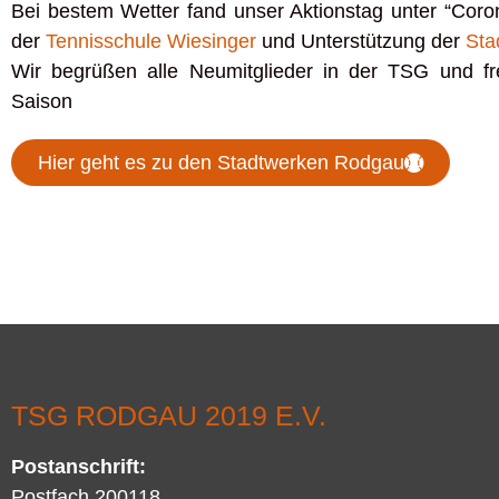
Bei bestem Wetter fand unser Aktionstag unter “Co
der
Tennisschule Wiesinger
und Unterstützung der
Sta
Wir begrüßen alle Neumitglieder in der TSG und 
Saison
Hier geht es zu den Stadtwerken Rodgau
TSG RODGAU 2019 E.V.
Postanschrift
:
Postfach 200118